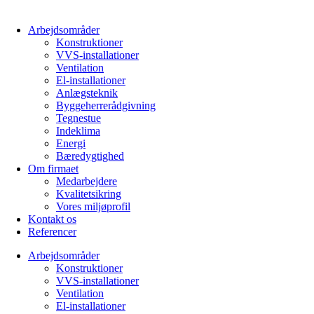
Arbejdsområder
Konstruktioner
VVS-installationer
Ventilation
El-installationer
Anlægsteknik
Byggeherrerådgivning
Tegnestue
Indeklima
Energi
Bæredygtighed
Om firmaet
Medarbejdere
Kvalitetsikring
Vores miljøprofil
Kontakt os
Referencer
Arbejdsområder
Konstruktioner
VVS-installationer
Ventilation
El-installationer