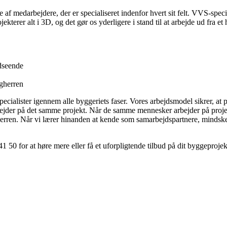
af medarbejdere, der er specialiseret indenfor hvert sit felt. VVS-specia
jekterer alt i 3D, og det gør os yderligere i stand til at arbejde ud fra
udseende
gherren
ister igennem alle byggeriets faser. Vores arbejdsmodel sikrer, at pot
rbejder på det samme projekt. Når de samme mennesker arbejder på proje
rren. Når vi lærer hinanden at kende som samarbejdspartnere, mindsker 
50 for at høre mere eller få et uforpligtende tilbud på dit byggeprojekt.