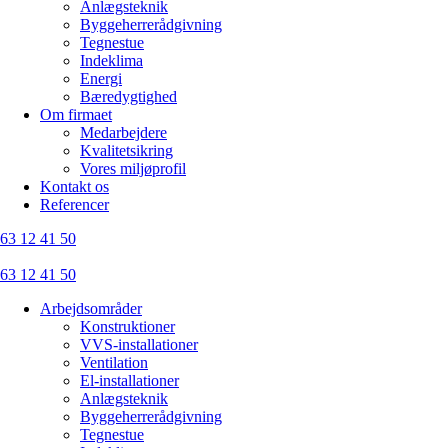
Anlægsteknik
Byggeherrerådgivning
Tegnestue
Indeklima
Energi
Bæredygtighed
Om firmaet
Medarbejdere
Kvalitetsikring
Vores miljøprofil
Kontakt os
Referencer
63 12 41 50
63 12 41 50
Arbejdsområder
Konstruktioner
VVS-installationer
Ventilation
El-installationer
Anlægsteknik
Byggeherrerådgivning
Tegnestue