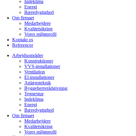
Indeklima
Energi
Bæredygtighed
Om firmaet
Medarbejdere
Kvalitetsikring
Vores miljøprofil
Kontakt os
Referencer
Arbejdsområder
Konstruktioner
VVS-installationer
Ventilation
El-installationer
Anlægsteknik
Byggeherrerådgivning
Tegnestue
Indeklima
Energi
Bæredygtighed
Om firmaet
Medarbejdere
Kvalitetsikring
Vores miljøprofil