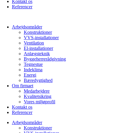
Kontakt os
Referencer
Arbejdsområder
Konstruktioner
VVS-installationer
Ventilation
El-installationer
Anlægsteknik
Byggeherrerådgivning
Tegnestue
Indeklima
Energi
Bæredygtighed
Om firmaet
Medarbejdere
Kvalitetsikring
Vores miljøprofil
Kontakt os
Referencer
Arbejdsområder
Konstruktioner