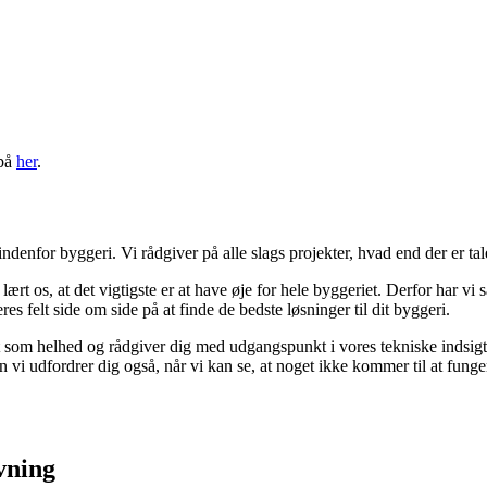
 på
her
.
denfor byggeri. Vi rådgiver på alle slags projekter, hvad end der er tal
lært os, at det vigtigste er at have øje for hele byggeriet. Derfor har v
eres felt side om side på at finde de bedste løsninger til dit byggeri.
 som helhed og rådgiver dig med udgangspunkt i vores tekniske indsigt, 
n vi udfordrer dig også, når vi kan se, at noget ikke kommer til at funge
vning