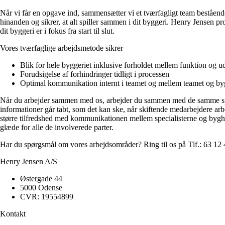
Når vi får en opgave ind, sammensætter vi et tværfagligt team bestående 
hinanden og sikrer, at alt spiller sammen i dit byggeri. Henry Jensen pro
dit byggeri er i fokus fra start til slut.
Vores tværfaglige arbejdsmetode sikrer
Blik for hele byggeriet inklusive forholdet mellem funktion og 
Forudsigelse af forhindringer tidligt i processen
Optimal kommunikation internt i teamet og mellem teamet og by
Når du arbejder sammen med os, arbejder du sammen med de samme special
informationer går tabt, som det kan ske, når skiftende medarbejdere a
større tilfredshed med kommunikationen mellem specialisterne og byghe
glæde for alle de involverede parter.
Har du spørgsmål om vores arbejdsområder? Ring til os på Tlf.: 63 12 41 
Henry Jensen A/S
Østergade 44
5000 Odense
CVR: 19554899
Kontakt