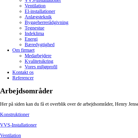
VVS-installationer
Ventilation
El-installationer
Anlægsteknik
Byggeherrerådgivning
Tegnestue
Indeklima
Energi
Bæredygtighed
Om firmaet
Medarbejdere
Kvalitetsikring
Vores miljøprofil
Kontakt os
Referencer
Arbejdsområder
Her på siden kan du få et overblik over de arbejdsområder, Henry Jense
Konstruktioner
VVS-Installationer
Ventilation