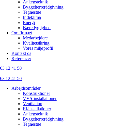
Anlægsteknik
Byggeherrerådgivning
Tegnestue
Indeklima
Energi
Bæredygtighed
Om firmaet
Medarbejdere
Kvalitetsikring
Vores miljøprofil
Kontakt os
Referencer
63 12 41 50
63 12 41 50
Arbejdsområder
Konstruktioner
VVS-installationer
Ventilation
El-installationer
Anlægsteknik
Byggeherrerådgivning
Tegnestue