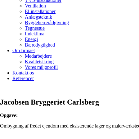
VVS-installationer
Ventilation
El-installationer
Anlægsteknik
Byggeherrerådgivning
Tegnestue
Indeklima
Energi
Bæredygtighed
Om firmaet
Medarbejdere
Kvalitetsikring
Vores miljøprofil
Kontakt os
Referencer
Jacobsen Bryggeriet Carlsberg
Opgave:
Ombygning af fredet ejendom med eksisterende lager og malerværksted, 