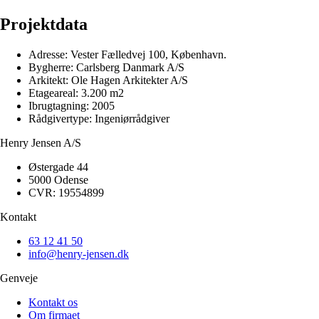
Projektdata
Adresse:
Vester Fælledvej 100, København.
Bygherre:
Carlsberg Danmark A/S
Arkitekt:
Ole Hagen Arkitekter A/S
Etageareal:
3.200 m2
Ibrugtagning:
2005
Rådgivertype:
Ingeniørrådgiver
Henry Jensen A/S
Østergade 44
5000 Odense
CVR: 19554899
Kontakt
63 12 41 50
info@henry-jensen.dk
Genveje
Kontakt os
Om firmaet