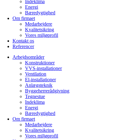
Indeklima
Energi
Bæredygtighed
Om firmaet
Medarbejdere
Kvalitetsikring
Vores miljøprofil
Kontakt os
Referencer
Arbejdsområder
Konstruktioner
VVS-installationer
Ventilation
El-installationer
Anlægsteknik
Byggeherrerådgivning
Tegnestue
Indeklima
Energi
Bæredygtighed
Om firmaet
Medarbejdere
Kvalitetsikring
Vores miljøprofil