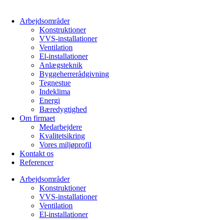
Arbejdsområder
Konstruktioner
VVS-installationer
Ventilation
El-installationer
Anlægsteknik
Byggeherrerådgivning
Tegnestue
Indeklima
Energi
Bæredygtighed
Om firmaet
Medarbejdere
Kvalitetsikring
Vores miljøprofil
Kontakt os
Referencer
Arbejdsområder
Konstruktioner
VVS-installationer
Ventilation
El-installationer