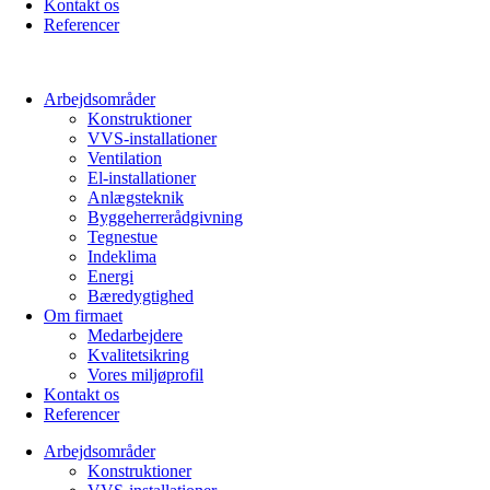
Kontakt os
Referencer
Arbejdsområder
Konstruktioner
VVS-installationer
Ventilation
El-installationer
Anlægsteknik
Byggeherrerådgivning
Tegnestue
Indeklima
Energi
Bæredygtighed
Om firmaet
Medarbejdere
Kvalitetsikring
Vores miljøprofil
Kontakt os
Referencer
Arbejdsområder
Konstruktioner